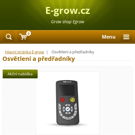
E-grow.cz
Grow shop Egrow
0
Menu
Hlavní stránka E-grow
|
Osvětlení a předřadníky
Osvětlení a předřadníky
Akční nabídka