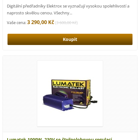
Digitální předřadníky Elektrox se vyznačují vysokou spolehlivostí a
naprosto skvělou cenou. Všechny...
3 290,00 Kč
Vaše cena:
(
3 600,00 Kč
)
Lumatek 1000W, 230V se čtyřpolohovou regulací