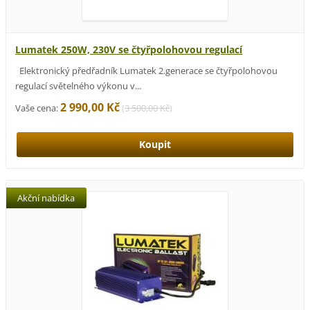
Lumatek 250W, 230V se čtyřpolohovou regulací
Elektronický předřadník Lumatek 2.generace se čtyřpolohovou
regulací světelného výkonu v...
2 990,00 Kč
Vaše cena:
(
3 500,00 Kč
)
Akční nabídka