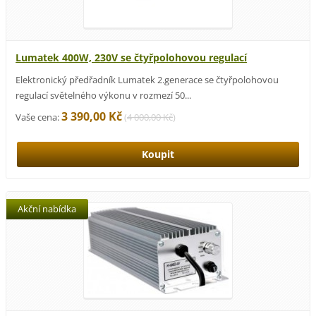
Lumatek 400W, 230V se čtyřpolohovou regulací
Elektronický předřadník Lumatek 2.generace se čtyřpolohovou
regulací světelného výkonu v rozmezí 50...
3 390,00 Kč
Vaše cena:
(
4 000,00 Kč
)
Akční nabídka