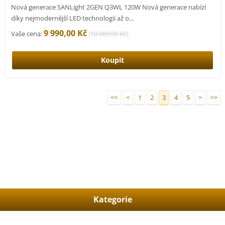
Nová generace SANLight 2GEN Q3WL 120W Nová generace nabízí
díky nejmodernější LED technologii až o...
9 990,00 Kč
Vaše cena:
(
10 989,00 Kč
)
<<
<
1
2
3
4
5
>
>>
Kategorie