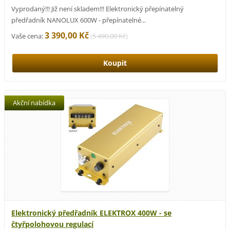
Vyprodaný!!! Již není skladem!!! Elektronický přepínatelný
předřadník NANOLUX 600W - přepínatelné...
3 390,00 Kč
Vaše cena:
(
5 490,00 Kč
)
Akční nabídka
Elektronický předřadník ELEKTROX 400W - se
čtyřpolohovou regulací