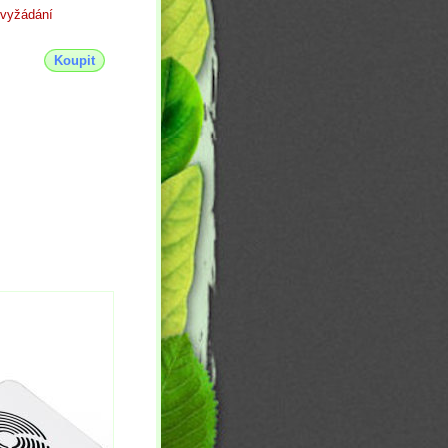
vyžádání
Koupit