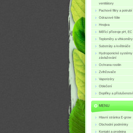
ventilátory
Pachové filtry a potrubí
Odrazové fólie
Hnojiva
Měřící přístroje pH, EC
Teploměry a vlhkoměry
Substráty a květináče
Hydroponické systémy
závlažování
Ochrana rostlin
Zvlhčovače
Vaporizéry
Oblečení
Doplňky a příslušenství
MENU
Hlavní stránka E-grow
Obchodní podmínky
Kontakt a prodejna