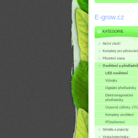
E-grow.cz
KATEGORIE
Akční zboží
Komplety pro pěstování
Pěstební stany
Osvětlení a předřadní
LED osvětlení
Výbojky
Digitální předřadníky
Elektromagnetické
předřadníky
Úsporné zářivky, CF
Komplety osvětlení
Příslušenství
Stínidla a pojezdy
Vzduchotechnika -