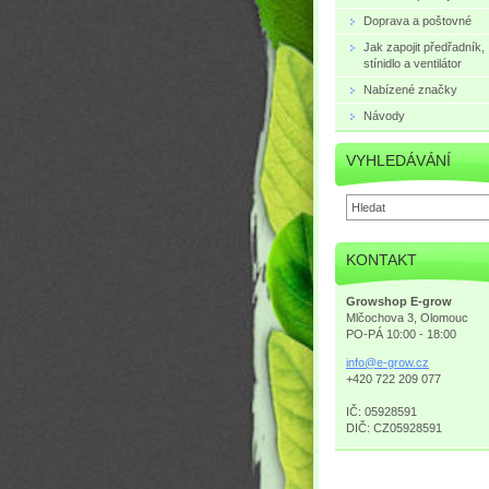
Doprava a poštovné
Jak zapojit předřadník,
stínidlo a ventilátor
Nabízené značky
Návody
VYHLEDÁVÁNÍ
KONTAKT
Growshop E-grow
Mlčochova 3, Olomouc
PO-PÁ 10:00 - 18:00
info@e-g
row.cz
+420 722 209 077
IČ: 05928591
DIČ: CZ05928591