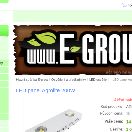
K
ky
Hlavní stránka E-grow
|
Osvětlení a předřadníky
|
LED osvětlení
|
LED panel Ag
LED panel Agrolite 200W
Akční nab
L
AD
Kód produktu:
15 
Původní cena:
14
Vaše cena:
1 0
Ušetříte: