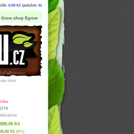
ošík:
0,00 Kč
(položek:
0
)
Grow shop Egrow
rolite 200W
ídka
5774
990,00 Kč
 990,00 Kč
00,00 Kč
(6%)