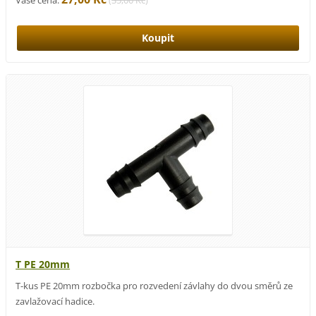
Vaše cena:
(
35,00 Kč
)
T PE 20mm
T-kus PE 20mm rozbočka pro rozvedení závlahy do dvou směrů ze
zavlažovací hadice.