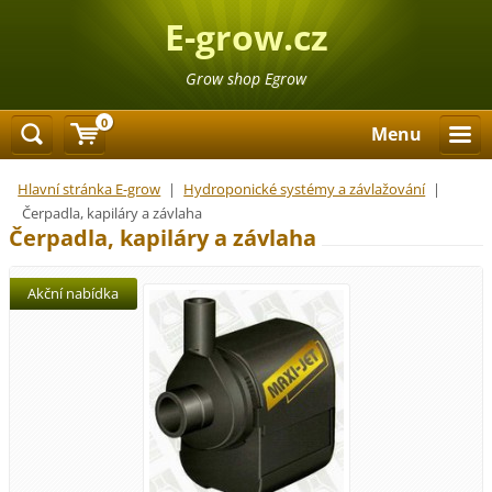
E-grow.cz
Grow shop Egrow
0
Menu
Hlavní stránka E-grow
|
Hydroponické systémy a závlažování
|
Čerpadla, kapiláry a závlaha
Čerpadla, kapiláry a závlaha
Akční nabídka