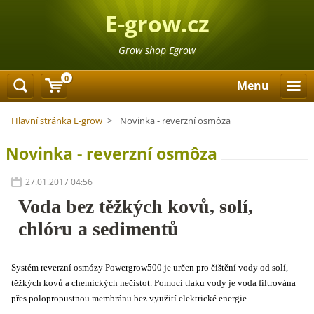
E-grow.cz
Grow shop Egrow
0
Menu
Hlavní stránka E-grow
>
Novinka - reverzní osmôza
Novinka - reverzní osmôza
27.01.2017 04:56
Voda bez těžkých kovů, solí,
chlóru a sedimentů
Systém reverzní osmózy Powergrow500 je určen pro čištění vody od solí,
těžkých kovů a chemických nečistot. Pomocí tlaku vody je voda filtrována
přes polopropustnou membránu bez využití elektrické energie.