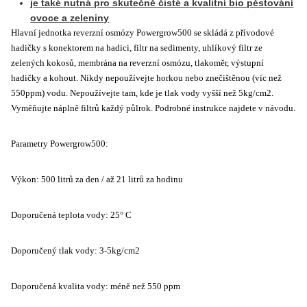
je také nutná pro skutečně čisté a kvalitní bio pěstování
ovoce a zeleniny
Hlavní jednotka reverzní osmózy Powergrow500 se skládá z přívodové
hadičky s konektorem na hadici, filtr na sedimenty, uhlíkový filtr ze
zelených kokosů, membrána na reverzní osmózu, tlakoměr, výstupní
hadičky a kohout. Nikdy nepoužívejte horkou nebo znečištěnou (víc než
550ppm) vodu. Nepoužívejte tam, kde je tlak vody vyšší než 5kg/cm2.
Vyměňujte náplně filtrů každý půlrok. Podrobné instrukce najdete v návodu.
Parametry Powergrow500:
Výkon: 500 litrů za den / až 21 litrů za hodinu
Doporučená teplota vody: 25° C
Doporučený tlak vody: 3-5kg/cm2
Doporučená kvalita vody: méně než 550 ppm