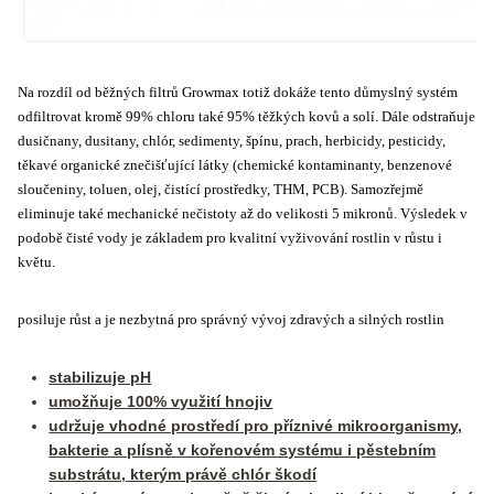
Na rozdíl od běžných filtrů Growmax totiž dokáže tento důmyslný systém
odfiltrovat
kromě 99% chloru také 95% těžkých kovů a solí
. Dále odstraňuje
dusičnany, dusitany, chlór, sedimenty, špínu, prach, herbicidy, pesticidy,
těkavé organické znečišťující látky (chemické kontaminanty, benzenové
sloučeniny, toluen, olej, čistící prostředky, THM, PCB). Samozřejmě
eliminuje také mechanické nečistoty až do velikosti 5 mikronů. Výsledek v
podobě čisté vody je základem pro kvalitní vyživování rostlin v růstu i
květu.
posiluje růst a je nezbytná pro správný vývoj zdravých a silných rostlin
stabilizuje pH
umožňuje 100% využití hnojiv
udržuje vhodné prostředí pro příznivé mikroorganismy,
bakterie a plísně v kořenovém systému i pěstebním
substrátu, kterým právě chlór škodí