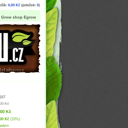
ošík:
0,00 Kč
(položek:
0
)
Grow shop Egrow
187
00 Kč
,00 Kč
00 Kč
(33%)
ladem