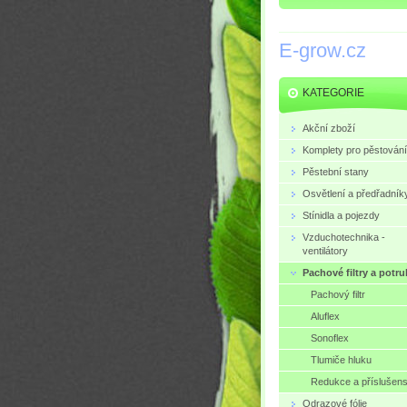
E-grow.cz
KATEGORIE
Akční zboží
Komplety pro pěstování
Pěstební stany
Osvětlení a předřadník
Stínidla a pojezdy
Vzduchotechnika -
ventilátory
Pachové filtry a potru
Pachový filtr
Aluflex
Sonoflex
Tlumiče hluku
Redukce a příslušens
Odrazové fólie