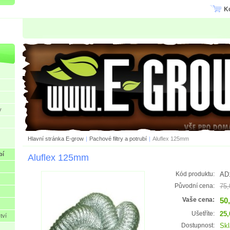
K
y
Hlavní stránka E-grow
|
Pachové filtry a potrubí
|
Aluflex 125mm
bí
Aluflex 125mm
AD
Kód produktu:
75,
Původní cena:
50
Vaše cena:
25,
Ušetříte:
tví
Sk
Dostupnost: