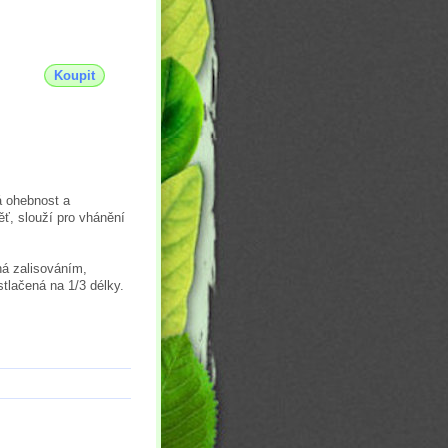
Koupit
á ohebnost a
ť, slouží pro vhánění
ná zalisováním,
tlačená na 1/3 délky.