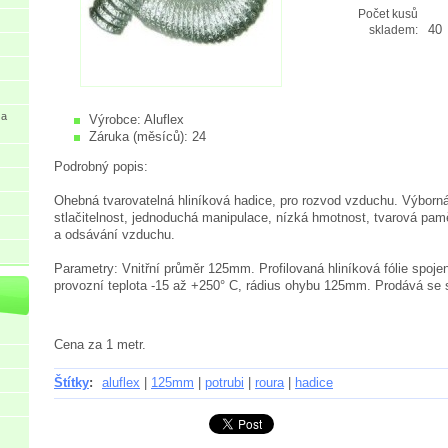
Počet kusů
40
skladem:
 a
Výrobce:
Aluflex
Záruka (měsíců):
24
Podrobný popis:
Ohebná tvarovatelná hliníková hadice, pro rozvod vzduchu. Výborn
stlačitelnost, jednoduchá manipulace, nízká hmotnost, tvarová pamě
a odsávání vzduchu.
Parametry: Vnitřní průměr 125mm. Profilovaná hliníková fólie spoje
provozní teplota -15 až +250° C, rádius ohybu 125mm. Prodává se s
Cena za 1 metr.
Štítky
:
aluflex
|
125mm
|
potrubi
|
roura
|
hadice