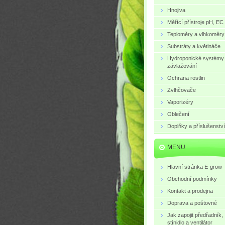
Hnojiva
Měřící přístroje pH, EC
Teploměry a vlhkoměry
Substráty a květináče
Hydroponické systémy
závlažování
Ochrana rostlin
Zvlhčovače
Vaporizéry
Oblečení
Doplňky a příslušenství
MENU
Hlavní stránka E-grow
Obchodní podmínky
Kontakt a prodejna
Doprava a poštovné
Jak zapojit předřadník,
stínidlo a ventilátor