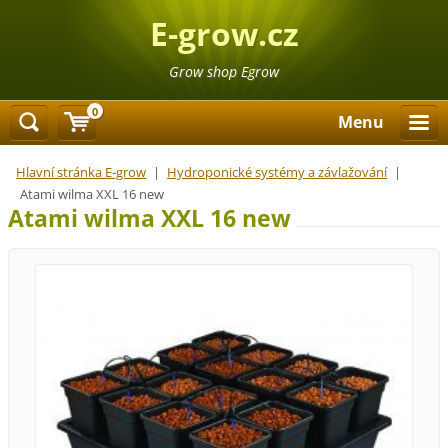
E-grow.cz
Grow shop Egrow
0
Menu
Hlavní stránka E-grow
|
Hydroponické systémy a závlažování
|
Atami wilma XXL 16 new
Atami wilma XXL 16 new