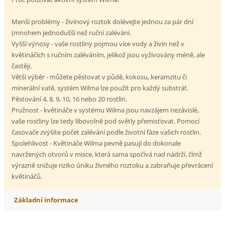
Menší problémy - živinový roztok dolévejte jednou za pár dní
(mnohem jednodušší než ruční zalévání.
Vyšší výnosy - vaše rostliny pojmou více vody a živin než v
květináčích s ručním zaléváním, jelikož jsou vyživovány méně, ale
častěji.
Větší výběr - můžete pěstovat v půdě, kokosu, keramzitu či
minerální vatě, systém Wilma lze použít pro každý substrát.
Pěstování 4, 8, 9, 10, 16 nebo 20 rostlin.
Pružnost - květináče v systému Wilma jsou navzájem nezávislé,
vaše rostliny lze tedy libovolně pod světly přemisťovat. Pomocí
časovače zvýšíte počet zalévání podle životní fáze vašich rostlin.
Spolehlivost - Květináče Wilma pevně pasují do dokonale
navržených otvorů v misce, která sama spočívá nad nádrží, čímž
výrazně snižuje riziko úniku živného roztoku a zabraňuje převrácení
květináčů.
Základní informace