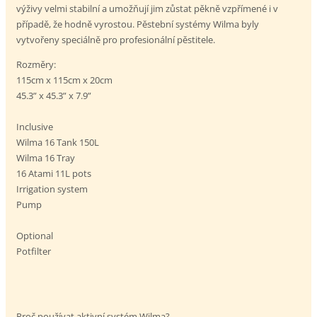
výživy velmi stabilní a umožňují jim zůstat pěkně vzpřímené i v
případě, že hodně vyrostou. Pěstební systémy Wilma byly
vytvořeny speciálně pro profesionální pěstitele.
Rozměry:
115cm x 115cm x 20cm
45.3” x 45.3” x 7.9”
Inclusive
Wilma 16 Tank 150L
Wilma 16 Tray
16 Atami 11L pots
Irrigation system
Pump
Optional
Potfilter
Proč používat aktivní systém Wilma?