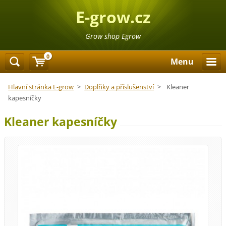
E-grow.cz
Grow shop Egrow
0
Menu
Hlavní stránka E-grow
>
Doplňky a příslušenství
>
Kleaner
kapesníčky
Kleaner kapesníčky