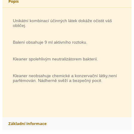
Popis
Unikátní kombinací účinných látek dokáže očistit váš
obličej.
Balení obsahuje 9 ml aktivního roztoku.
Kleaner spolehlivým neutralizátorem bakterií.
Kleaner neobsahuje chemické a konzervační látky,není
parfémován. Nádherně svěží a bezpečný pocit.
Základní informace