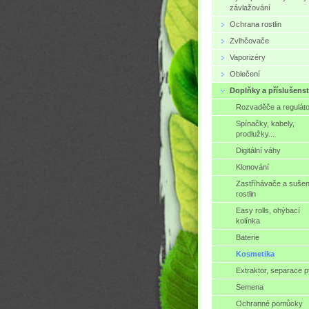
závlažování
Ochrana rostlin
Zvlhčovače
Vaporizéry
Oblečení
Doplňky a příslušenst
Rozvaděče a regulát
Spínačky, kabely,
prodlužky...
Digitální váhy
Klonování
Zastříhávače a sušen
rostlin
Easy rolls, ohýbací
kolínka
Baterie
Kosmetika
Extraktor, separace p
Semena
Ochranné pomůcky