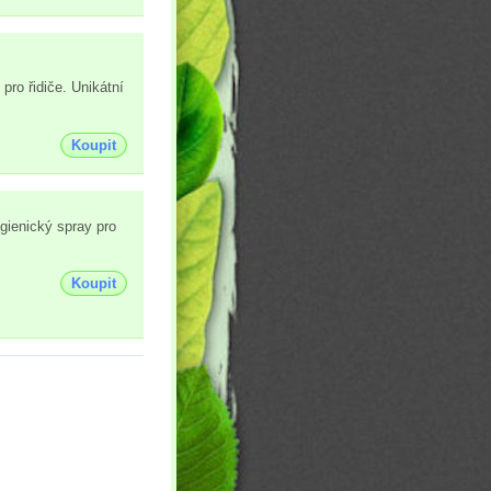
pro řidiče. Unikátní
Koupit
gienický spray pro
Koupit