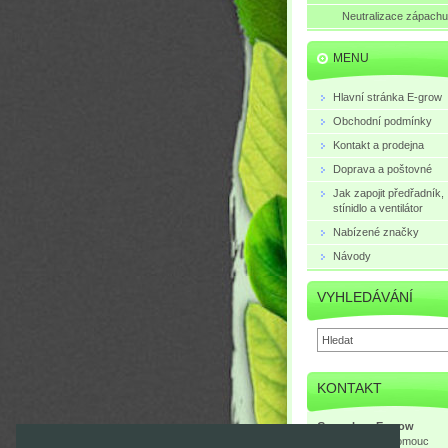
Neutralizace zápachu
MENU
Hlavní stránka E-grow
Obchodní podmínky
Kontakt a prodejna
Doprava a poštovné
Jak zapojit předřadník,
stínidlo a ventilátor
Nabízené značky
Návody
VYHLEDÁVÁNÍ
KONTAKT
Growshop E-grow
Mlčochova 3, Olomouc