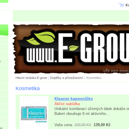
K
y
Hlavní stránka E-grow
|
Doplňky a příslušenství
|
Kosmetika
Kosmetika
Kleaner kapesníčky
Akční nabídka
Unikátní kombinací účinných látek dokáže oči
Balení obsahuje 9 ml aktivního...
Vaše cena:
159,00 Kč
139,00 Kč
 a