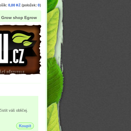
ošík:
0,00 Kč
(položek:
0
)
Grow shop Egrow
stit váš obličej.
Koupit