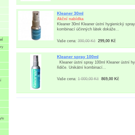
Kleaner 30ml
Akční nabídka
Kleaner 30ml Kleaner ústní hygienický spray 
kombinací účinných látek dokáže...
ví
Vaše cena:
390,00 Kč
299,00 Kč
ory
Kleaner spray 100ml
Kleaner ústní spray 100ml Kleaner ústní hy
řidiče. Unikátní kombinací...
Vaše cena:
1 000,00 Kč
869,00 Kč
í
ylu