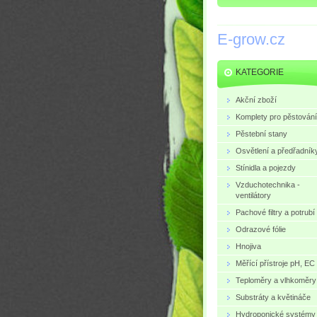
E-grow.cz
KATEGORIE
Akční zboží
Komplety pro pěstování
Pěstební stany
Osvětlení a předřadník
Stínidla a pojezdy
Vzduchotechnika -
ventilátory
Pachové filtry a potrubí
Odrazové fólie
Hnojiva
Měřící přístroje pH, EC
Teploměry a vlhkoměry
Substráty a květináče
Hydroponické systémy