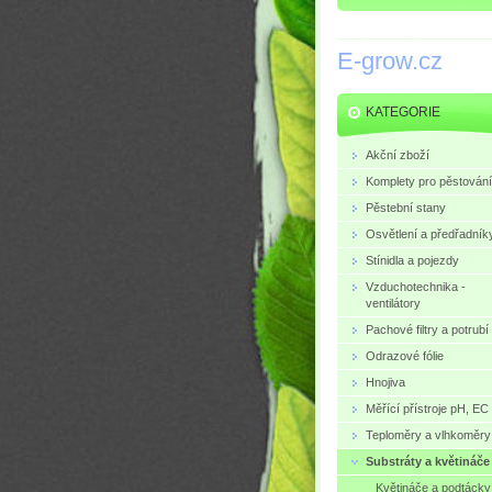
E-grow.cz
KATEGORIE
Akční zboží
Komplety pro pěstování
Pěstební stany
Osvětlení a předřadník
Stínidla a pojezdy
Vzduchotechnika -
ventilátory
Pachové filtry a potrubí
Odrazové fólie
Hnojiva
Měřící přístroje pH, EC
Teploměry a vlhkoměry
Substráty a květináče
Květináče a podtácky