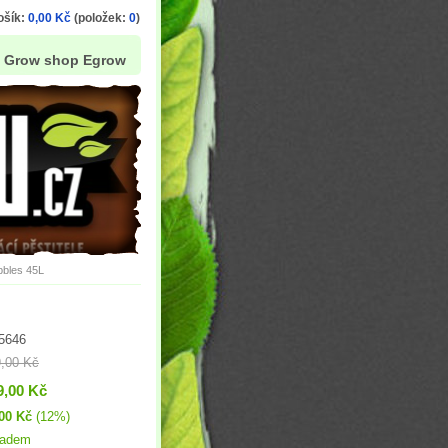
ošík:
0,00 Kč
(položek:
0
)
Grow shop Egrow
bles 45L
5646
,00 Kč
9,00 Kč
00 Kč
(12%)
ladem