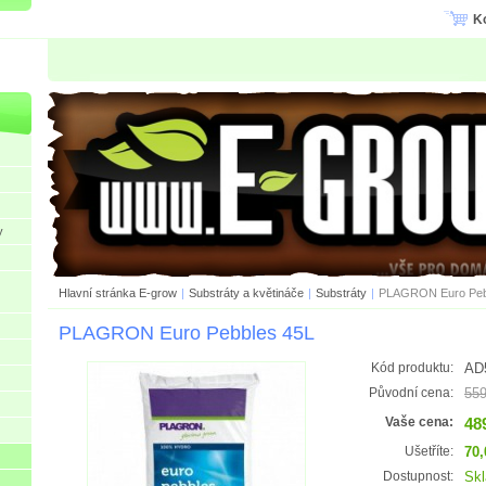
K
y
Hlavní stránka E-grow
|
Substráty a květináče
|
Substráty
|
PLAGRON Euro Peb
PLAGRON Euro Pebbles 45L
AD
Kód produktu:
559
Původní cena:
48
Vaše cena:
70,
Ušetříte:
Sk
Dostupnost: