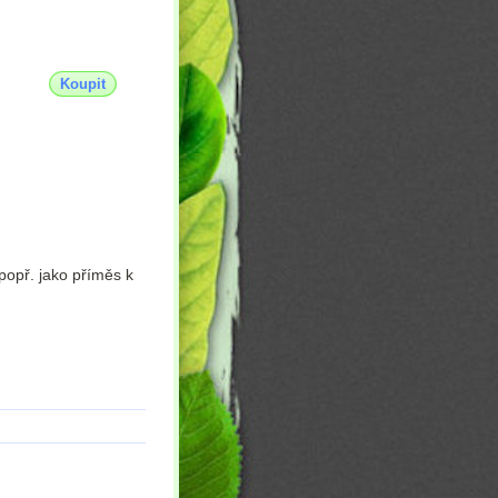
Koupit
opř. jako příměs k