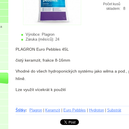
Počet kusů
8
skladem:
 a
Výrobce:
Plagron
Záruka (měsíců):
24
PLAGRON Euro Pebbles 45L
čistý keramzit, frakce 8-16mm
Vhodné do všech hydroponických systému jako wilma a pod., p
hlíně.
Lze využít vícekrát k použití
Štítky
:
Plagron
|
Keramzit
|
Euro Pebbles
|
Hydroton
|
Substrát