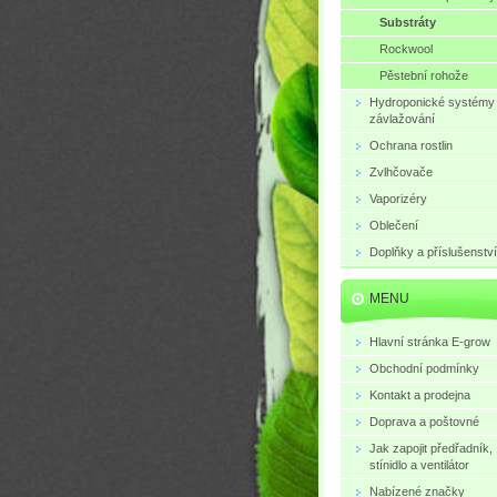
Substráty
Rockwool
Pěstební rohože
Hydroponické systémy
závlažování
Ochrana rostlin
Zvlhčovače
Vaporizéry
Oblečení
Doplňky a příslušenství
MENU
Hlavní stránka E-grow
Obchodní podmínky
Kontakt a prodejna
Doprava a poštovné
Jak zapojit předřadník,
stínidlo a ventilátor
Nabízené značky