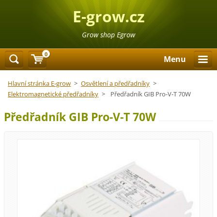
E-grow.cz
Grow shop Egrow
0
Menu
Hlavní stránka E-grow
>
Osvětlení a předřadníky
>
Elektromagnetické předřadníky
>
Předřadník GIB Pro-V-T 70W
Předřadník GIB Pro-V-T 70W