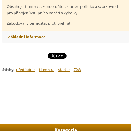
Obsahuje: tlumivku, kondenzátor, startér, pojistku a svorkovnici
pro připojení vstupního napětí a výbojky.
Zabudovaný termostat proti přehřátí!
Základní informace
Štítky
:
předřadník
|
tlumivka
|
starter
|
70W
Kategorie