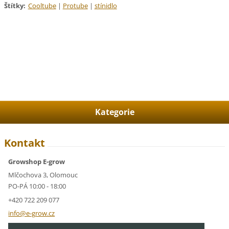
Štítky
:
Cooltube
|
Protube
|
stínidlo
Kategorie
Kontakt
Growshop E-grow
Mlčochova 3, Olomouc
PO-PÁ 10:00 - 18:00
+420 722 209 077
info@e-g
row.cz