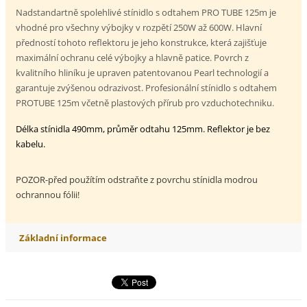
Nadstandartně spolehlivé stínidlo s odtahem PRO TUBE 125m je
vhodné pro všechny výbojky v rozpětí 250W až 600W. Hlavní
předností tohoto reflektoru je jeho konstrukce, která zajišťuje
maximální ochranu celé výbojky a hlavně patice. Povrch z
kvalitního hliníku je upraven patentovanou Pearl technologií a
garantuje zvýšenou odrazivost. Profesionální stínidlo s odtahem
PROTUBE 125m včetně plastových přírub pro vzduchotechniku.
Délka stínidla 490mm, průměr odtahu 125mm. Reflektor je bez
kabelu.
POZOR-před použítím odstraňte z povrchu stínidla modrou
ochrannou fólii!
Základní informace