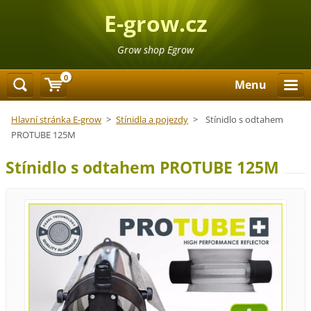
E-grow.cz
Grow shop Egrow
0
Menu
Hlavní stránka E-grow
>
Stínidla a pojezdy
>
Stínidlo s odtahem
PROTUBE 125M
Stínidlo s odtahem PROTUBE 125M