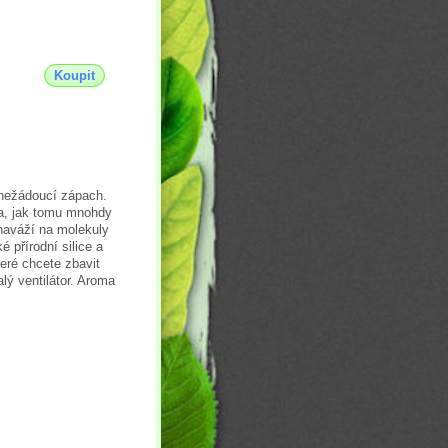
Koupit
 nežádoucí zápach.
ta, jak tomu mnohdy
 naváží na molekuly
é přírodní silice a
teré chcete zbavit
lý ventilátor. Aroma