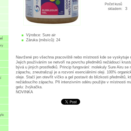
Počet kusů
3
skladem:
Výrobce:
Sure air
ví
Záruka (měsíců):
24
ory
Navržené pro všechna pracoviště nebo místnosti kde se vyskytuje
Jejich používáním se netvoří na povrchu předmětů nežádoucí krus
bývá u jiných prostředků. Princip fungování: molekuly Sure Airu se
zápachu, zneutralizují je a rozvoní esenciálními oleji. 100% organick
oleje. Stačí jen otevřít víčko a gel postavit do blízkosti předmětů, k
í
nežádoucího zápachu. Při intenzivním odéru použijte v místnosti ma
gelu: žvýkačka.
NOVINKA
ylu