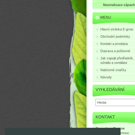
Neutralizace zápac
MENU
Hlavní stránka E-grow
Obchodní podmínky
Kontakt a prodejna
Doprava a poštovné
Jak zapojit předřadník,
stínidlo a ventilátor
Nabízené značky
Návody
VYHLEDÁVÁNÍ
KONTAKT
Growshop E-grow
Mlčochova 3, Olomouc