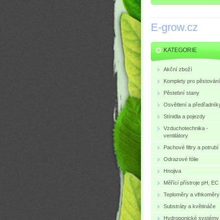
E-grow.cz
KATEGORIE
Akční zboží
Komplety pro pěstování
Pěstební stany
Osvětlení a předřadník
Stínidla a pojezdy
Vzduchotechnika -
ventilátory
Pachové filtry a potrubí
Odrazové fólie
Hnojiva
Měřící přístroje pH, EC
Teploměry a vlhkoměry
Substráty a květináče
Hydroponické systémy