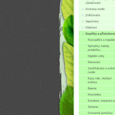
závlažování
Ochrana rostlin
Zvlhčovače
Vaporizéry
Oblečení
Doplňky a příslušenst
Rozvaděče a regulát
Spínačky, kabely,
prodlužky...
Digitální váhy
Klonování
Zastříhávače a sušen
rostlin
Easy rolls, ohýbací
kolínka
Baterie
Kosmetika
Extraktor, separace p
Semena
Ochranné pomůcky