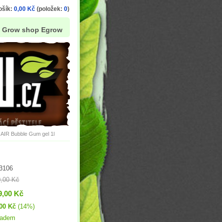
ošík:
0,00 Kč
(položek:
0
)
Grow shop Egrow
AIR Bubble Gum gel 1l
3106
,00 Kč
9,00 Kč
00 Kč
(14%)
ladem