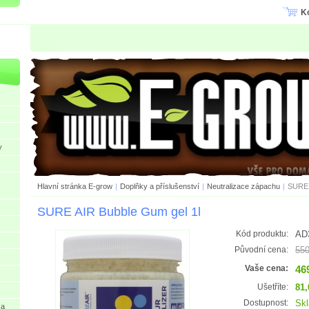
K
y
Hlavní stránka E-grow
|
Doplňky a příslušenství
|
Neutralizace zápachu
|
SURE 
SURE AIR Bubble Gum gel 1l
AD
Kód produktu:
550
Původní cena:
46
Vaše cena:
81,
Ušetříte:
Sk
Dostupnost:
 a