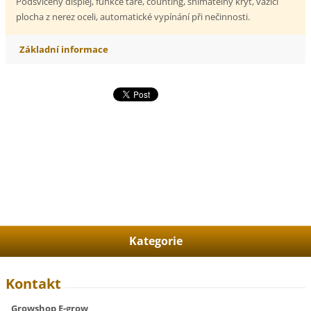
Podsvícený displej, funkce tare, counting, snímatelný kryt, vážící
plocha z nerez oceli, automatické vypínání při nečinnosti.
Základní informace
Kategorie
Kontakt
Growshop E-grow