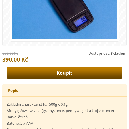
650,00 Kč
Dostupnost:
Skladem
390,00 Kč
Popis
Základní charakteristika: 500g x 0.1g
Mody: g/oz/dwt/ozt (gramy, unce, pennyweight a trojské unce)
Barva: černá
Baterie: 2 x AAA