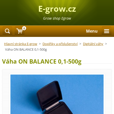
E-grow.cz
Grow shop Egrow
0
Menu
Hlavní stránka E-grow
>
Doplňky a příslušenství
>
Digitální váhy
>
Váha ON BALANCE 0,1-500g
Váha ON BALANCE 0,1-500g