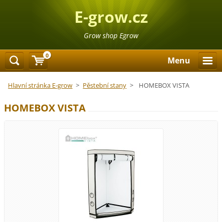
E-grow.cz
Grow shop Egrow
0
Menu
Hlavní stránka E-grow
>
Pěstební stany
>
HOMEBOX VISTA
HOMEBOX VISTA