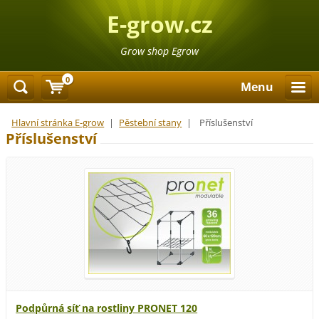
E-grow.cz
Grow shop Egrow
0
Menu
Hlavní stránka E-grow
|
Pěstební stany
|
Příslušenství
Příslušenství
Podpůrná síť na rostliny PRONET 120