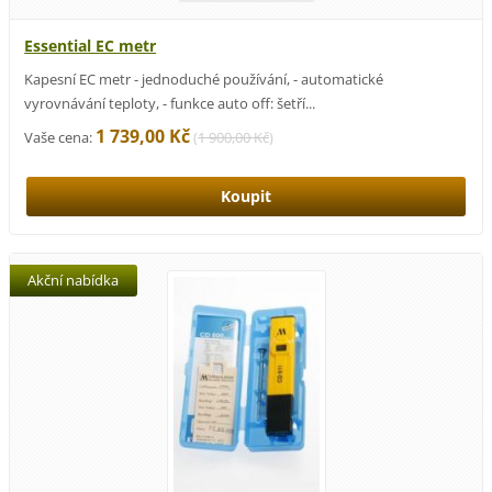
Essential EC metr
Kapesní EC metr - jednoduché používání, - automatické
vyrovnávání teploty, - funkce auto off: šetří...
1 739,00 Kč
Vaše cena:
(
1 900,00 Kč
)
Akční nabídka