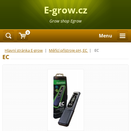
E-grow.cz
Grow shop Egrow
0
Menu
Hlavní stránka E-grow
|
Měřící přístroje pH, EC
|
EC
EC