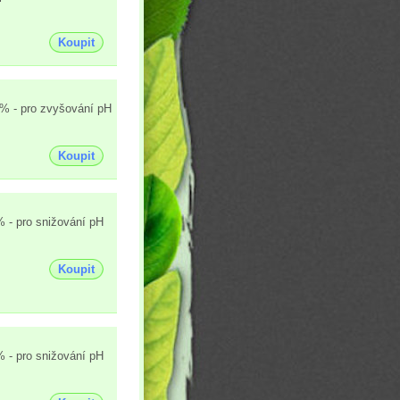
Koupit
% - pro zvyšování pH
Koupit
 - pro snižování pH
Koupit
 - pro snižování pH