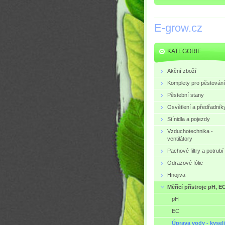
E-grow.cz
KATEGORIE
Akční zboží
Komplety pro pěstování
Pěstební stany
Osvětlení a předřadník
Stínidla a pojezdy
Vzduchotechnika -
ventilátory
Pachové filtry a potrubí
Odrazové fólie
Hnojiva
Měřící přístroje pH, E
pH
EC
Úprava vody - kysel