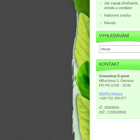
Jak zapojit předřadník,
stínidlo a ventilátor
Nabízené značky
Návody
VYHLEDÁVÁNÍ
KONTAKT
Growshop E-grow
Mlčochova 3, Olomouc
PO-PÁ 10:00 - 18:00
info@e-g
row.cz
+420 722 209 077
IČ: 05928591
DIČ: CZ05928591