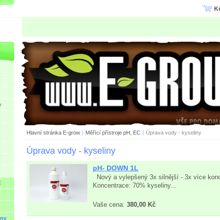
K
y
Hlavní stránka E-grow
|
Měřící přístroje pH, EC
|
Úprava vody - kyseliny
Úprava vody - kyseliny
pH- DOWN 1L
Nový a vylepšený 3x silnější - 3x více kon
C
Koncentrace: 70% kyseliny...
Vaše cena:
380,00 Kč
iny