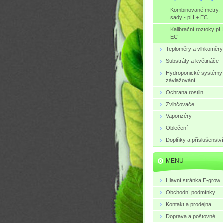
Kombinované metry,
sady - pH + EC
Kalibrační roztoky pH
EC
Teploměry a vlhkoměry
Substráty a květináče
Hydroponické systémy
závlažování
Ochrana rostlin
Zvlhčovače
Vaporizéry
Oblečení
Doplňky a příslušenství
MENU
Hlavní stránka E-grow
Obchodní podmínky
Kontakt a prodejna
Doprava a poštovné