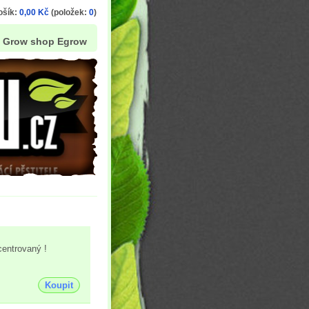
ošík:
0,00 Kč
(položek:
0
)
Grow shop Egrow
centrovaný !
Koupit