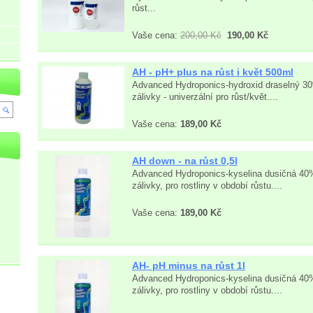
růst...
Vaše cena:
200,00 Kč
190,00 Kč
AH - pH+ plus na růst i květ 500ml
Advanced Hydroponics-hydroxid draselný 30
zálivky - univerzální pro růst/květ....
Vaše cena:
189,00 Kč
AH down - na růst 0,5l
Advanced Hydroponics-kyselina dusičná 40%
zálivky, pro rostliny v období růstu....
Vaše cena:
189,00 Kč
AH- pH minus na růst 1l
Advanced Hydroponics-kyselina dusičná 40%
zálivky, pro rostliny v období růstu....