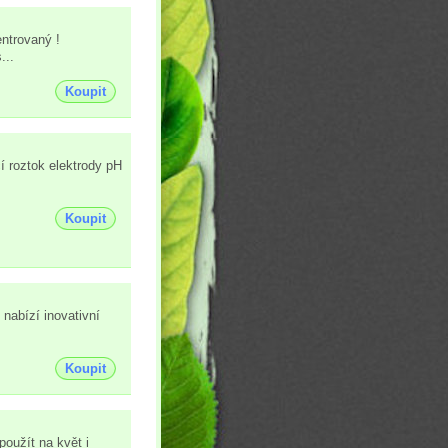
entrovaný !
...
Koupit
 roztok elektrody pH
Koupit
nabízí inovativní
Koupit
oužít na květ i