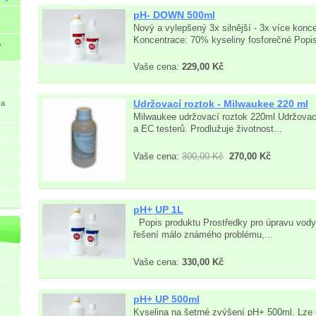
pH- DOWN 500ml
Nový a vylepšený 3x silnější - 3x více konc
Koncentrace: 70% kyseliny fosforečné Popis
,
Vaše cena:
229,00 Kč
Udržovací roztok - Milwaukee 220 ml
 a
Milwaukee udržovací roztok 220ml Udržovací
a EC testerů. Prodlužuje životnost...
Vaše cena:
300,00 Kč
270,00 Kč
pH+ UP 1L
Popis produktu Prostředky pro úpravu vody 
řešení málo známého problému,...
Vaše cena:
330,00 Kč
pH+ UP 500ml
Kyselina na šetrné zvýšení pH+ 500ml. Lze p