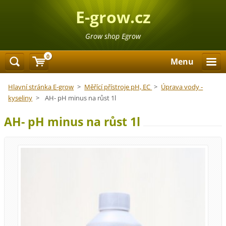
E-grow.cz
Grow shop Egrow
0
Menu
Hlavní stránka E-grow
>
Měřící přístroje pH, EC
>
Úprava vody -
kyseliny
>
AH- pH minus na růst 1l
AH- pH minus na růst 1l