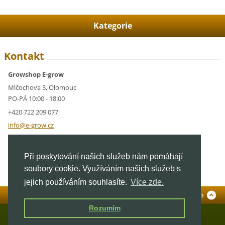
Kategorie
Kontakt
Growshop E-grow
Mlčochova 3, Olomouc
PO-PÁ 10:00 - 18:00
+420 722 209 077
info@e-g
row.cz
IČ: 05928591
Při poskytování našich služeb nám pomáhají
DIČ: CZ05928591
soubory cookie. Využíváním našich služeb s
jejich používáním souhlasíte.
Více zde.
Standardní verze
To Top
Rozumím
© 2026 E-grow.cz. Všechna práva vyhrazena.