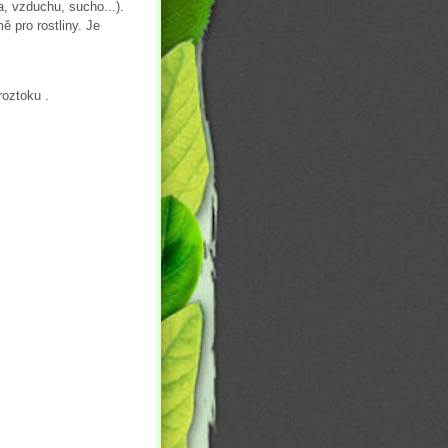
a, vzduchu, sucho...).
ě pro rostliny. Je
roztoku .
.