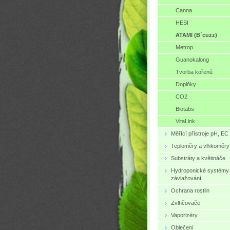
Canna
HESI
ATAMI (B´cuzz)
Metrop
Guanokalong
Tvorba kořenů
Doplňky
CO2
Biotabs
VitaLink
Měřící přístroje pH, EC
Teploměry a vlhkoměry
Substráty a květináče
Hydroponické systémy
závlažování
Ochrana rostlin
Zvlhčovače
Vaporizéry
Oblečení