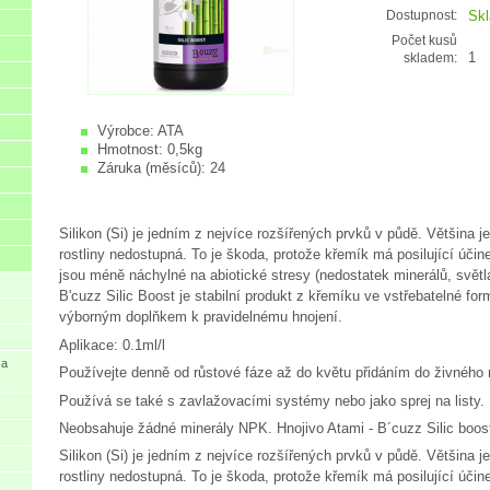
Sk
Dostupnost:
Počet kusů
1
skladem:
Výrobce:
ATA
Hmotnost:
0,5kg
Záruka (měsíců):
24
Silikon (Si) je jedním z nejvíce rozšířených prvků v půdě. Většina j
rostliny nedostupná. To je škoda, protože křemík má posilující účine
jsou méně náchylné na abiotické stresy (nedostatek minerálů, světl
B'cuzz Silic Boost je stabilní produkt z křemíku ve vstřebatelné form
výborným doplňkem k pravidelnému hnojení.
Aplikace: 0.1ml/l
 a
Používejte denně od růstové fáze až do květu přidáním do živného 
Používá se také s zavlažovacími systémy nebo jako sprej na listy.
Neobsahuje žádné minerály NPK. Hnojivo Atami - B´cuzz Silic boos
Silikon (Si) je jedním z nejvíce rozšířených prvků v půdě. Většina j
rostliny nedostupná. To je škoda, protože křemík má posilující účine