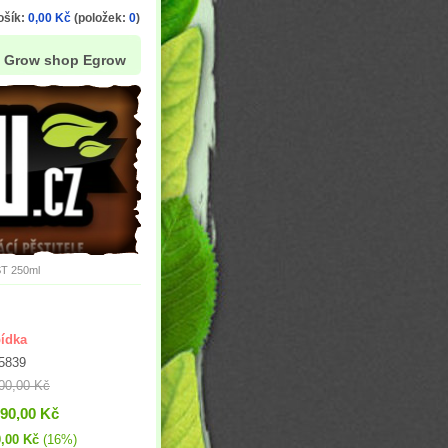
ošík:
0,00 Kč
(položek:
0
)
Grow shop Egrow
T 250ml
ídka
5839
00,00 Kč
090,00 Kč
,00 Kč
(16%)