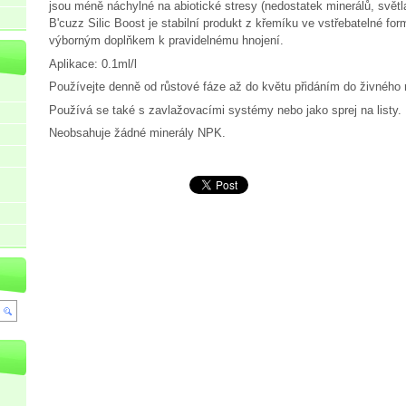
jsou méně náchylné na abiotické stresy (nedostatek minerálů, světl
B'cuzz Silic Boost je stabilní produkt z křemíku ve vstřebatelné form
výborným doplňkem k pravidelnému hnojení.
Aplikace: 0.1ml/l
Používejte denně od růstové fáze až do květu přidáním do živného 
Používá se také s zavlažovacími systémy nebo jako sprej na listy
Neobsahuje žádné minerály NPK.