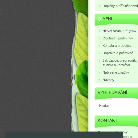
Doplňky a příslušenství
MENU
Hlavní stránka E-grow
Obchodní podmínky
Kontakt a prodejna
Doprava a poštovné
Jak zapojit předřadník,
stínidlo a ventilátor
Nabízené značky
Návody
VYHLEDÁVÁNÍ
KONTAKT
Growshop E-grow
Mlčochova 3, Olomouc