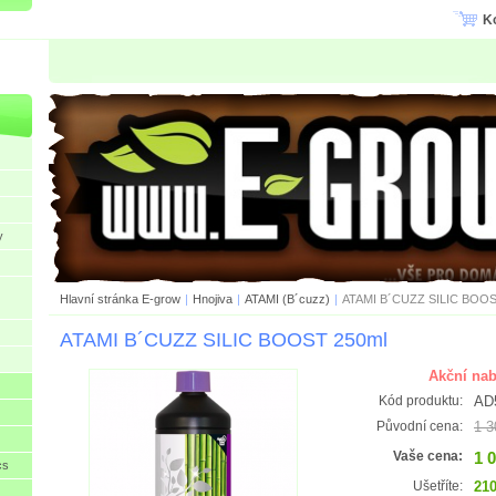
K
y
Hlavní stránka E-grow
|
Hnojiva
|
ATAMI (B´cuzz)
|
ATAMI B´CUZZ SILIC BOOS
ATAMI B´CUZZ SILIC BOOST 250ml
Akční nab
AD
Kód produktu:
1 3
Původní cena:
1 
Vaše cena:
cs
210
Ušetříte: