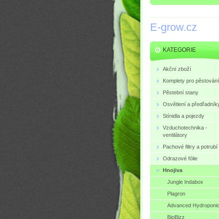
E-grow.cz
KATEGORIE
Akční zboží
Komplety pro pěstování
Pěstební stany
Osvětlení a předřadník
Stínidla a pojezdy
Vzduchotechnika -
ventilátory
Pachové filtry a potrubí
Odrazové fólie
Hnojiva
Jungle Indabox
Plagron
Advanced Hydroponi
BioBizz