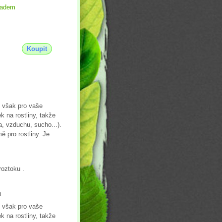
ladem
Koupit
e však pro vaše
k na rostliny, takže
a, vzduchu, sucho...).
ě pro rostliny. Je
roztoku .
t
e však pro vaše
k na rostliny, takže