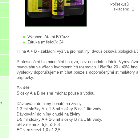
Počet kusů
1
skladem:
Výrobce:
Atami B´Cuzz
Záruka (měsíců):
24
Hlína A + B - základní výživa pro rostliny, dvousložková biologická
Profesionální bio-minerální hnojivo, bez odpadních látek. Vyrovnává
rovnováhu ve všech hydroponních roztocích. Ušetříte 20 - 40% hno
výsledky doporučujeme míchat pouze s doporučenými stimulátory 
přípravky.
Použití:
Složky A a B se smí míchat pouze s vodou.
 a
Dávkování do hlíny bohaté na živiny:
1-3 ml složky A + 1-3 ml složky B na 1 litr vody.
Dávkování do hlíny chudé na živiny:
1-5 ml složky A + 1-5 ml složky B na 1 litr vody.
pH v rozmezí 5,5 až 5,8.
EC v rozmezí 1,0 až 2,5.