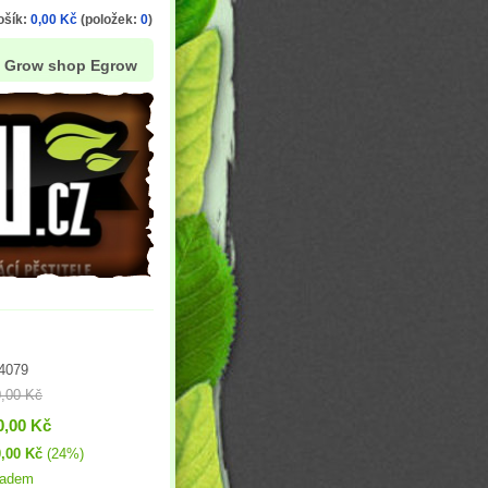
ošík:
0,00 Kč
(položek:
0
)
Grow shop Egrow
4079
,00 Kč
0,00 Kč
,00 Kč
(24%)
ladem