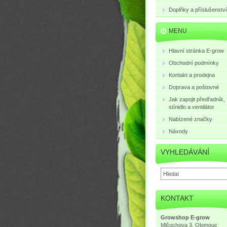
Doplňky a příslušenství
MENU
Hlavní stránka E-grow
Obchodní podmínky
Kontakt a prodejna
Doprava a poštovné
Jak zapojit předřadník,
stínidlo a ventilátor
Nabízené značky
Návody
VYHLEDÁVÁNÍ
KONTAKT
Growshop E-grow
Mlčochova 3, Olomouc