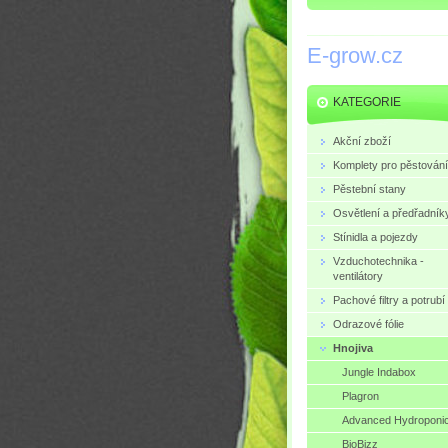
E-grow.cz
KATEGORIE
Akční zboží
Komplety pro pěstování
Pěstební stany
Osvětlení a předřadník
Stínidla a pojezdy
Vzduchotechnika -
ventilátory
Pachové filtry a potrubí
Odrazové fólie
Hnojiva
Jungle Indabox
Plagron
Advanced Hydroponi
BioBizz