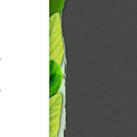
l
l
l
l
l