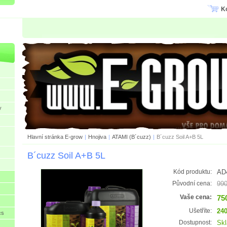
K
y
Hlavní stránka E-grow
|
Hnojiva
|
ATAMI (B´cuzz)
|
B´cuzz Soil A+B 5L
B´cuzz Soil A+B 5L
AD
Kód produktu:
990
Původní cena:
75
Vaše cena:
240
Ušetříte:
cs
Sk
Dostupnost: