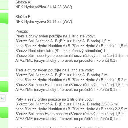
Složka A:
NPK Hydro výživa 21-14-28 (W/V)
Složka B:
NPK Hydro výživa 21-14-28 (W/V)
Použití:
První a druhý týden použijte na 1 litr čisté vody:
B´cuzz Soil Nutrition A+B (B´cuzz Hlína A+B sada) 1,5 ml
nebo B´cuzz Hydro Nutrition A+B (B´cuzz Hydro A+B sada) 1-1,5 m
B´cuzz Root stimulator (B´cuzz kořenový stimulátor) 1ml
B´cuzz Soil nebo Hydro booster (B´cuzz růstový stimulátor) 1-1,5 m
ATAZYME (enzymatický přípravek na pročištění kořenů) 0,1 ml
Třetí a čtvrtý týden použijte na 1 litr čisté vody:
B´cuzz Soil Nutrition A+B (B´cuzz Hlína A+B sada) 2 ml
nebo B´cuzz Hydro Nutrition A+B (B´cuzz Hydro A+B sada) 1,5-2 m
B´cuzz Soil nebo Hydro booster (B´cuzz růstový stimulátor) 1,5-2 m
ATAZYME (enzymatický přípravek na pročištění kořenů) 0,1 ml
Pátý a šestý týden použijte na 1 litr čisté vody:
B´cuzz Soil Nutrition A+B (B´cuzz Hlína A+B sada) 2,5-3,5 ml
nebo B´cuzz Hydro Nutrition A+B (B´cuzz Hydro A+B sada) 2-2,5 m
B´cuzz Soil nebo Hydro booster (B´cuzz růstový stimulátor) 1,5 ml
ATAZYME (enzymatický přípravek na pročištění kořenů) 0,1 ml