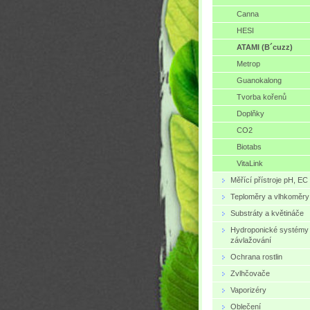
Canna
HESI
ATAMI (B´cuzz)
Metrop
Guanokalong
Tvorba kořenů
Doplňky
CO2
Biotabs
VitaLink
Měřící přístroje pH, EC
Teploměry a vlhkoměry
Substráty a květináče
Hydroponické systémy
závlažování
Ochrana rostlin
Zvlhčovače
Vaporizéry
Oblečení