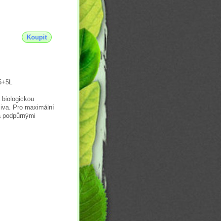
Koupit
 5+5L
 biologickou
jiva. Pro maximální
a podpůrnými