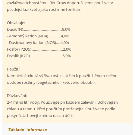
zavlažovacích systému. Bio-Grow doporučujeme používat v
pozdější fázi květu jako rostlinné tonikum.
Obsahuje:
Dusík (N)...........................................8,0%
- Amonný kation (NH4)..............4,0%
- Dusičnanový kation (NO3).....4,0%
Fosfor (P2O5)...................................2,0%
Draslík (K2O)....................................6,0%
Použití:
Kompletní tekutá výživa rostlin. Určen k použití během celého
obdobé rostliny (vegetačního i kětového období).
Dávkování:
2-4 ml na litr vody. Používejte při každém zalévání. Uchovejte v
chladu a temnu. Před použitím protřepejte. Používejte podle
pokynů. Uchovejte mimo dasah dětí.
Základní informace