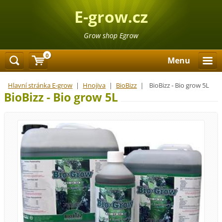
E-grow.cz
Grow shop Egrow
0
Menu
Hlavní stránka E-grow
|
Hnojiva
|
BioBizz
|
BioBizz - Bio grow 5L
BioBizz - Bio grow 5L