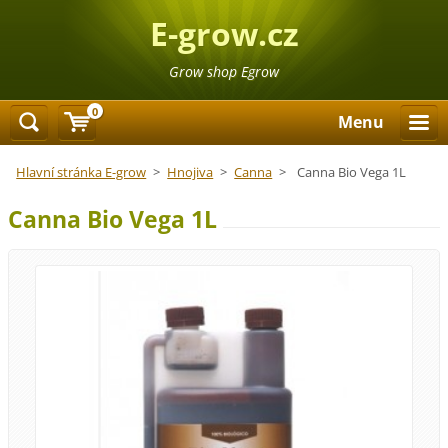
E-grow.cz
Grow shop Egrow
0
Menu
Hlavní stránka E-grow
>
Hnojiva
>
Canna
>
Canna Bio Vega 1L
Canna Bio Vega 1L