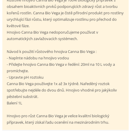
obsahem bioaktivních prvků podporujících zdravý růst a tvorbu
kořenů rostlin. Canna Bio Vega je čistě přírodní produkt pro rostliny
urychlující fázi růstu, který optimalizuje rostlinu pro přechod do
květové fáze.
Hnojivo Canna Bio Vega nedoporučujeme používat v
automatických zavlažovacích systémech.
Návod k použití růstového hnojiva Canna Bio Vega :
- Naplnte nádobu na hnojivo vodou
- Přidejte hnojivo Canna Bio Vega v ředění: 20ml na 10 L vody a
promíchejte.
- Upravte pH roztoku
Canna Bio Vega používejte 1x až 3x týdně. Naředěný roztok
spotřebujte nejdéle do dvou dnů. Hnojivo vhodné pro jakýkoliv
pěstební substrát.
Balení 1L
Hnojivo pro růst Canna Bio Vega je velice kvalitní biologický
přípravek, který získal řadu ocenění na mezinárodním trhu.