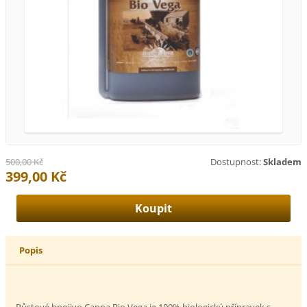
500,00 Kč
Dostupnost:
Skladem
399,00 Kč
Popis
Růstové hnojivo Canna Bio Vega je 100% biologický přípravek s