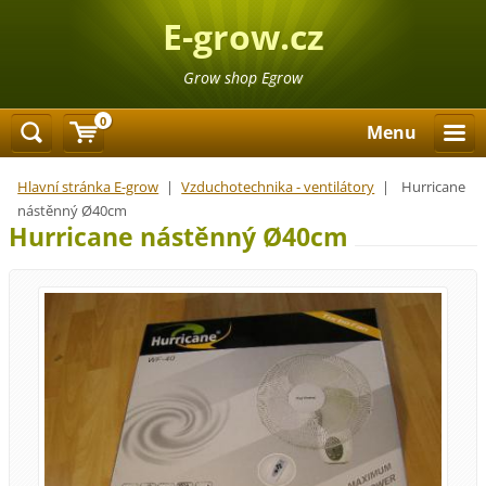
E-grow.cz
Grow shop Egrow
0
Menu
Hlavní stránka E-grow
|
Vzduchotechnika - ventilátory
|
Hurricane
nástěnný Ø40cm
Hurricane nástěnný Ø40cm