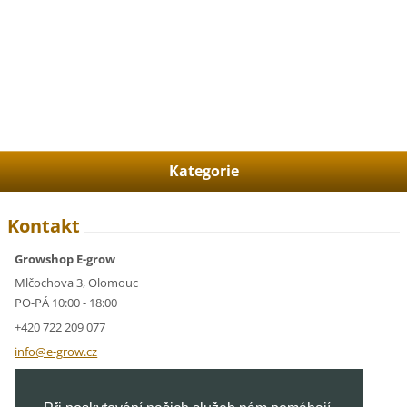
Kategorie
Kontakt
Growshop E-grow
Mlčochova 3, Olomouc
PO-PÁ 10:00 - 18:00
+420 722 209 077
info@e-g
row.cz
IČ: 05928591