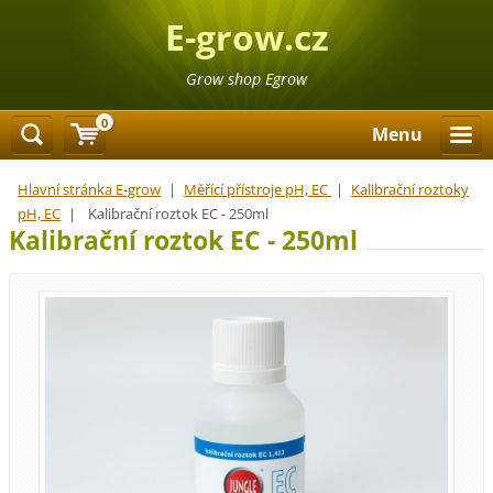
E-grow.cz
Grow shop Egrow
0
Menu
Hlavní stránka E-grow
|
Měřící přístroje pH, EC
|
Kalibrační roztoky
pH, EC
|
Kalibrační roztok EC - 250ml
Kalibrační roztok EC - 250ml