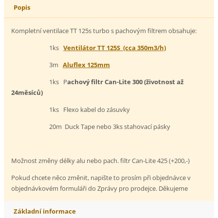
Popis
Kompletní ventilace TT 125s turbo s pachovým filtrem obsahuje:
1ks
Ventilátor TT 125S (cca 350m3/h)
3m
Aluflex 125mm
1ks P
achový filtr Can-Lite 300 (životnost až
24měsíců)
1ks Flexo kabel do zásuvky
20m Duck Tape nebo 3ks stahovací pásky
Možnost změny délky alu nebo pach. filtr Can-Lite 425 (+200,-)
Pokud chcete něco změnit, napište to prosím při objednávce v
objednávkovém formuláři do Zprávy pro prodejce. Děkujeme
Základní informace