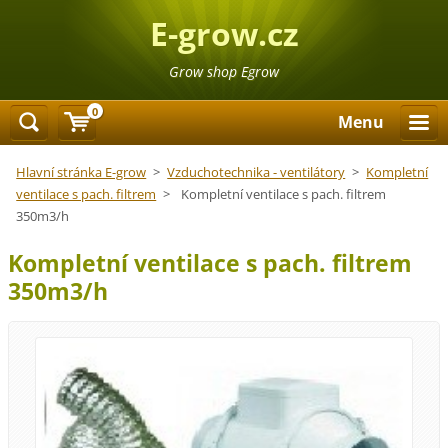
E-grow.cz
Grow shop Egrow
0
Menu
Hlavní stránka E-grow
>
Vzduchotechnika - ventilátory
>
Kompletní
ventilace s pach. filtrem
>
Kompletní ventilace s pach. filtrem
350m3/h
Kompletní ventilace s pach. filtrem
350m3/h