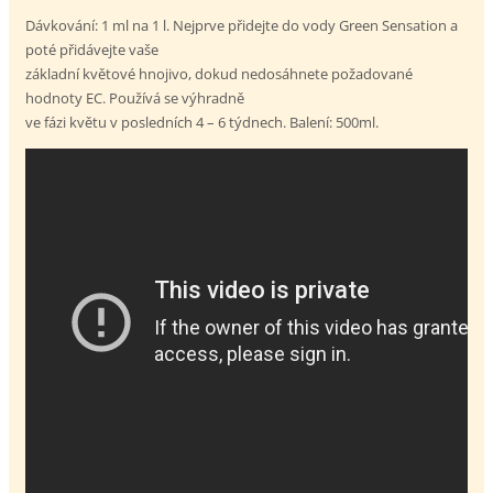
Dávkování: 1 ml na 1 l. Nejprve přidejte do vody Green Sensation a
poté přidávejte vaše
základní květové hnojivo, dokud nedosáhnete požadované
hodnoty EC. Používá se výhradně
ve fázi květu v posledních 4 – 6 týdnech. Balení: 500ml.