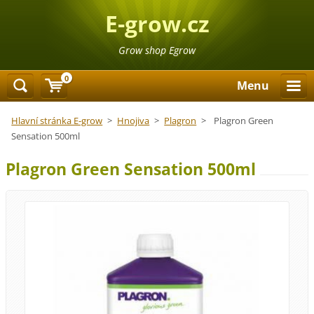
E-grow.cz
Grow shop Egrow
0
Menu
Hlavní stránka E-grow
>
Hnojiva
>
Plagron
>
Plagron Green
Sensation 500ml
Plagron Green Sensation 500ml