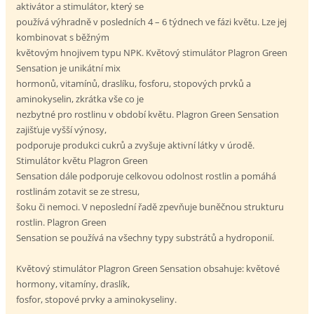
aktivátor a stimulátor, který se
používá výhradně v posledních 4 – 6 týdnech ve fázi květu. Lze jej
kombinovat s běžným
květovým hnojivem typu NPK. Květový stimulátor Plagron Green
Sensation je unikátní mix
hormonů, vitamínů, draslíku, fosforu, stopových prvků a
aminokyselin, zkrátka vše co je
nezbytné pro rostlinu v období květu. Plagron Green Sensation
zajišťuje vyšší výnosy,
podporuje produkci cukrů a zvyšuje aktivní látky v úrodě.
Stimulátor květu Plagron Green
Sensation dále podporuje celkovou odolnost rostlin a pomáhá
rostlinám zotavit se ze stresu,
šoku či nemoci. V neposlední řadě zpevňuje buněčnou strukturu
rostlin. Plagron Green
Sensation se používá na všechny typy substrátů a hydroponií.
Květový stimulátor Plagron Green Sensation obsahuje: květové
hormony, vitamíny, draslík,
fosfor, stopové prvky a aminokyseliny.