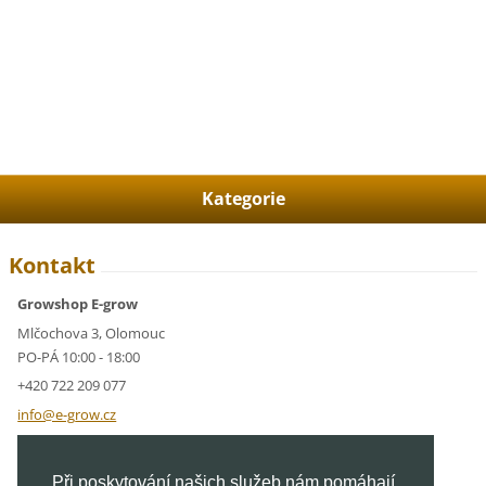
Kategorie
Kontakt
Growshop E-grow
Mlčochova 3, Olomouc
PO-PÁ 10:00 - 18:00
+420 722 209 077
info@e-g
row.cz
IČ: 05928591
Při poskytování našich služeb nám pomáhají