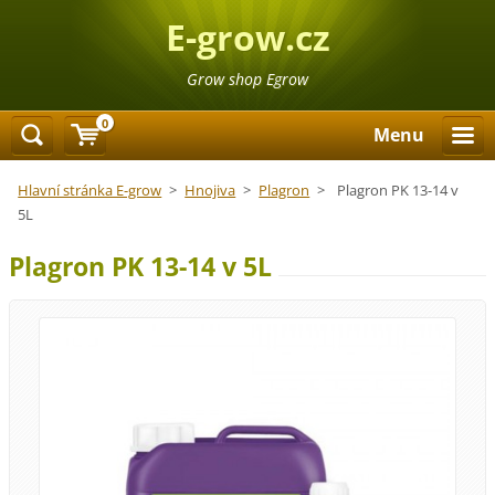
E-grow.cz
Grow shop Egrow
0
Menu
Hlavní stránka E-grow
>
Hnojiva
>
Plagron
>
Plagron PK 13-14 v
5L
Plagron PK 13-14 v 5L