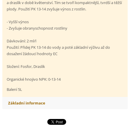
a draslík v době květenství. Tím se tvoří kompaktnější, tvrdší a těžší
plody. Použití PK 13-14 zvyšuje výnos z rostlin.
- Vyšší výnos
- Zvyšuje obranyschopnost rostliny
Dávkování: 2 ml/l
Použití: Přidej PK 13-14 do vody a poté základní výživu až do
dosažení žádoucí hodnoty EC
Složení: Fosfor, Draslík
Organické hnojivo NPK: 0-13-14
Balení 5L
Základní informace