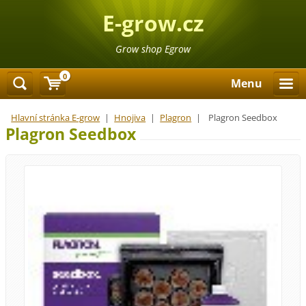
E-grow.cz
Grow shop Egrow
0
Menu
Hlavní stránka E-grow
|
Hnojiva
|
Plagron
|
Plagron Seedbox
Plagron Seedbox