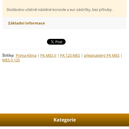
Dodáváno včetně nástěné konzole a eur zástrčky, bez příruby.
Základní informace
Štítky
:
Prima-Klima
|
PK MES II
|
PK 125 MES
|
přepinatelný PK MES
|
MES II 125
Kategorie