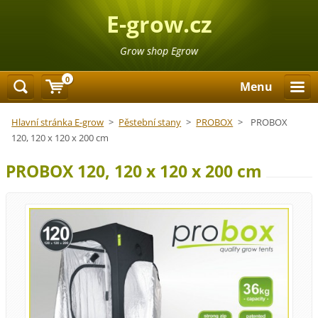
E-grow.cz
Grow shop Egrow
0
Menu
Hlavní stránka E-grow
>
Pěstební stany
>
PROBOX
>
PROBOX
120, 120 x 120 x 200 cm
PROBOX 120, 120 x 120 x 200 cm