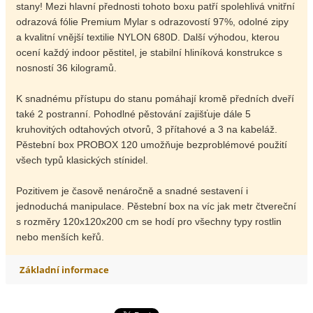
stany! Mezi hlavní přednosti tohoto boxu patří spolehlivá vnitřní
odrazová fólie Premium Mylar s odrazovostí 97%, odolné zipy
a kvalitní vnější textilie NYLON 680D. Další výhodou, kterou
ocení každý indoor pěstitel, je stabilní hliníková konstrukce s
nosností 36 kilogramů.
K snadnému přístupu do stanu pomáhají kromě předních dveří
také 2 postranní. Pohodlné pěstování zajišťuje dále 5
kruhovitých odtahových otvorů, 3 přítahové a 3 na kabeláž.
Pěstební box PROBOX 120 umožňuje bezproblémové použití
všech typů klasických stínidel.
Pozitivem je časově nenáročně a snadné sestavení i
jednoduchá manipulace. Pěstební box na víc jak metr čtvereční
s rozměry 120x120x200 cm se hodí pro všechny typy rostlin
nebo menších keřů.
Základní informace