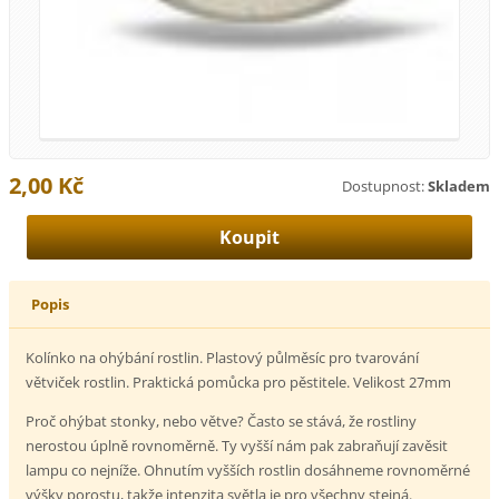
2,00 Kč
Dostupnost:
Skladem
Popis
Kolínko na ohýbání rostlin. Plastový půlměsíc pro tvarování
větviček rostlin. Praktická pomůcka pro pěstitele. Velikost 27mm
Proč ohýbat stonky, nebo větve? Často se stává, že rostliny
nerostou úplně rovnoměrně. Ty vyšší nám pak zabraňují zavěsit
lampu co nejníže. Ohnutím vyšších rostlin dosáhneme rovnoměrné
výšky porostu, takže intenzita světla je pro všechny stejná.