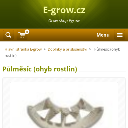
E-grow.cz
Grow shop Egrow
0
Menu
Hlavní stránka E-grow
>
Doplňky a příslušenství
>
Půlměsíc (ohyb
rostlin)
Půlměsíc (ohyb rostlin)