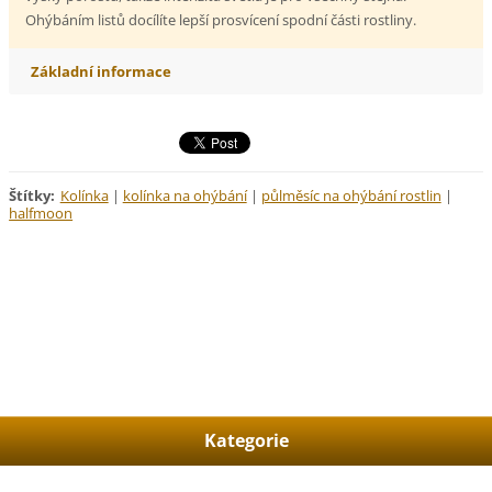
Ohýbáním listů docílíte lepší prosvícení spodní části rostliny.
Základní informace
Štítky
:
Kolínka
|
kolínka na ohýbání
|
půlměsíc na ohýbání rostlin
|
halfmoon
Kategorie