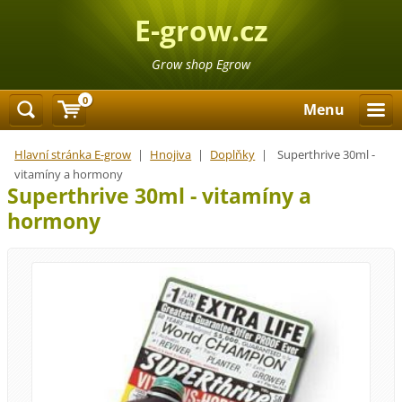
E-grow.cz
Grow shop Egrow
0
Menu
Hlavní stránka E-grow
|
Hnojiva
|
Doplňky
|
Superthrive 30ml -
vitamíny a hormony
Superthrive 30ml - vitamíny a
hormony