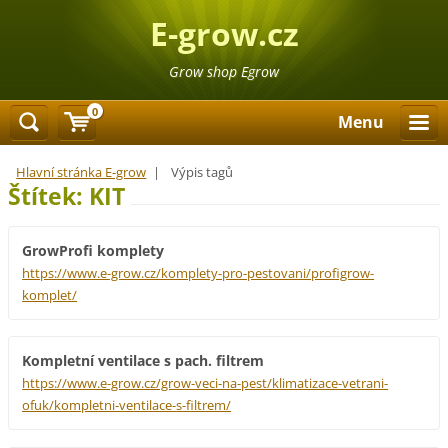
E-grow.cz
Grow shop Egrow
0
Menu
Hlavní stránka E-grow
|
Výpis tagů
Štítek: KIT
GrowProfi komplety
https://www.e-grow.cz/komplety-pro-pestovani/profigrow-
komplet/
Kompletní ventilace s pach. filtrem
https://www.e-grow.cz/grow-veci-na-pest/klimatizace-vetrani-
ofuk/kompletni-ventilace-s-filtrem/