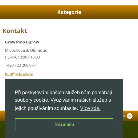
Kategorie
Kontakt
Growshop E-grow
Mlčochova 3, Olomouc
PO-PÁ 10:00 - 18:00
+420 722 209 077
info@e-g
row.cz
IČ: 05928591
Při poskytování našich služeb nám pomáhají
DIČ: CZ05928591
soubory cookie. Využíváním našich služeb s
jejich používáním souhlasíte.
Více zde.
Standardní verze
To Top
Rozumím
© 2026 E-grow.cz. Všechna práva vyhrazena.
Mapa stránek
|
GrowShop Olomouc