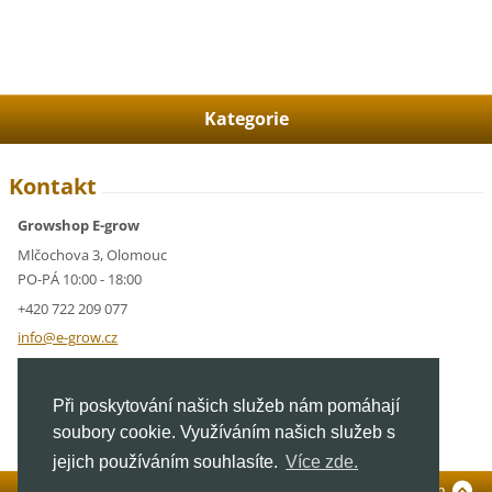
Kategorie
Kontakt
Growshop E-grow
Mlčochova 3, Olomouc
PO-PÁ 10:00 - 18:00
+420 722 209 077
info@e-g
row.cz
IČ: 05928591
Při poskytování našich služeb nám pomáhají
DIČ: CZ05928591
soubory cookie. Využíváním našich služeb s
jejich používáním souhlasíte.
Více zde.
Standardní verze
To Top