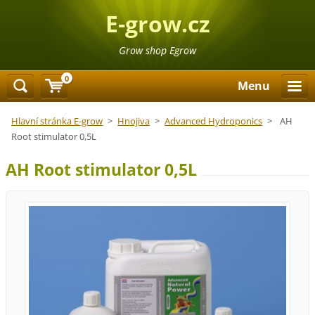
E-grow.cz
Grow shop Egrow
0
Menu
Hlavní stránka E-grow
>
Hnojiva
>
Advanced Hydroponics
>
AH
Root stimulator 0,5L
AH Root stimulator 0,5L