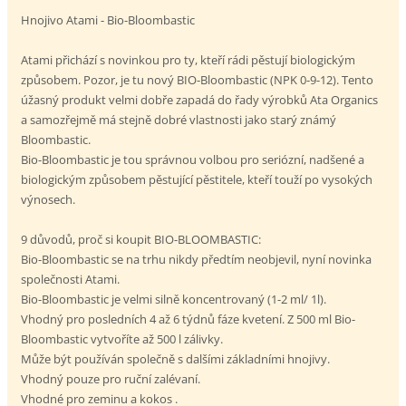
Hnojivo Atami - Bio-Bloombastic
Atami přichází s novinkou pro ty, kteří rádi pěstují biologickým
způsobem. Pozor, je tu nový BIO-Bloombastic (NPK 0-9-12). Tento
úžasný produkt velmi dobře zapadá do řady výrobků Ata Organics
a samozřejmě má stejně dobré vlastnosti jako starý známý
Bloombastic.
Bio-Bloombastic je tou správnou volbou pro seriózní, nadšené a
biologickým způsobem pěstující pěstitele, kteří touží po vysokých
výnosech.
9 důvodů, proč si koupit BIO-BLOOMBASTIC:
Bio-Bloombastic se na trhu nikdy předtím neobjevil, nyní novinka
společnosti Atami.
Bio-Bloombastic je velmi silně koncentrovaný (1-2 ml/ 1l).
Vhodný pro posledních 4 až 6 týdnů fáze kvetení. Z 500 ml Bio-
Bloombastic vytvoříte až 500 l zálivky.
Může být používán společně s dalšími základními hnojivy.
Vhodný pouze pro ruční zalévaní.
Vhodné pro zeminu a kokos .