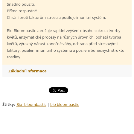
Snadno použití.
Přímo rozpustné.
Chrání proti faktorům stresu a posiluje imunitní systém.
Bio-Bloombastic zaručuje rapidní zvýšení obsahu cukru a tvorby
květů, enzymatické procesy na různých úrovních, bohatá tvorba
květů, výrazný nárust konečné váhy, ochrana před stresovými
faktory, posílení imunitního systému a posílení buněčných struktur
rostliny.
Základní informace
Štítky
:
Bio- bloombastic
|
bio bloombastic