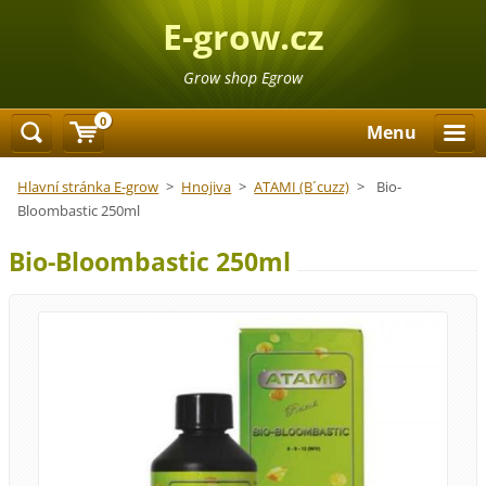
E-grow.cz
Grow shop Egrow
0
Menu
Hlavní stránka E-grow
>
Hnojiva
>
ATAMI (B´cuzz)
>
Bio-
Bloombastic 250ml
Bio-Bloombastic 250ml