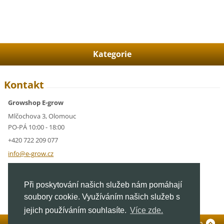
Kategorie
Kontakt
Growshop E-grow
Mlčochova 3, Olomouc
PO-PÁ 10:00 - 18:00
+420 722 209 077
info@e-g
row.cz
IČ: 05928591
Při poskytování našich služeb nám pomáhají
DIČ: CZ05928591
soubory cookie. Využíváním našich služeb s
jejich používáním souhlasíte.
Více zde.
Standardní verze
To Top