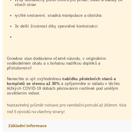
všech stran
rychlé sestavení, snadná manipulace a obsluha
3x delší životnost díky zpevněné konkstrukci
Growbox stan dodáváme včetně návodu, v originálním 
voděodelném obalu a s bohatou nadílkou doplnků a 
příslušenství! 
Nenechte si ujít zvýhodněnou 
nabídku pěstebních stanů a 
kompletů se slevou až 30%
 a zpříjemněte si náladu v těchto 
těžkých COVID-19 dobách pěstováním rostlinek pod umělým 
osvětlením indoor.
Nastavitelný průměr nohavic pro ventilační potrubí až 203mm. Více
než 5 vývodů na všechny strany!
Základní informace