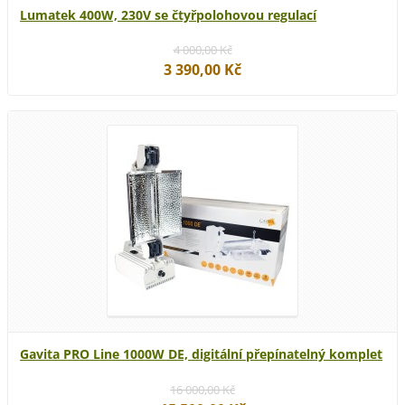
Lumatek 400W, 230V se čtyřpolohovou regulací
4 000,00 Kč
3 390,00 Kč
Gavita PRO Line 1000W DE, digitální přepínatelný komplet
16 000,00 Kč