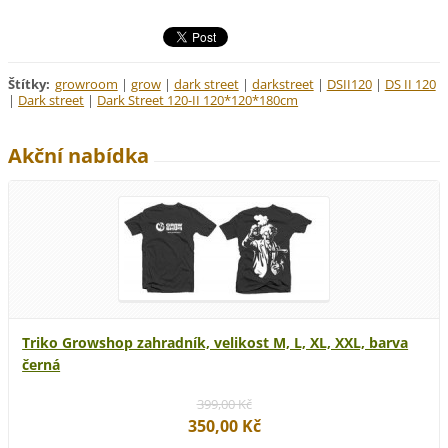
Štítky
:
growroom
|
grow
|
dark street
|
darkstreet
|
DSII120
|
DS II 120
|
Dark street
|
Dark Street 120-II 120*120*180cm
Akční nabídka
Triko Growshop zahradník, velikost M, L, XL, XXL, barva
černá
399,00 Kč
350,00 Kč