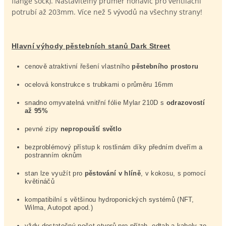
flange sock). Nastavitelný průměr nohavic pro ventilační
potrubí až 203mm. Více než 5 vývodů na všechny strany!
Hlavní výhody 
pěstebních stanů Dark Street
cenově atraktivní řešení vlastního 
pěstebního prostoru
ocelová konstrukce s trubkami o průměru 16mm
snadno omyvatelná vnitřní fólie Mylar 210D s 
odrazovostí 
až 95%
pevné zipy 
nepropouští světlo
bezproblémový přístup k rostlinám díky předním dveřím a 
postranním oknům
stan lze využít pro 
pěstování v hlíně
, v kokosu, s pomocí 
květináčů
kompatibilní s většinou hydroponických systémů (NFT, 
Wilma, Autopot apod.)
vždy dostatečný počet otvorů pro přítah, odtah a kabely ze 