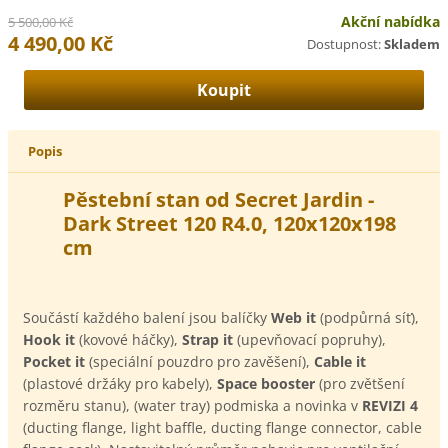
Akční nabídka
5 500,00 Kč
4 490,00 Kč
Dostupnost:
Skladem
Popis
Pěstební stan od
Secret Jardin -
Dark Street 120 R4.0
, 120x120x198
cm
Součástí každého balení jsou balíčky
Web it
(podpůrná síť),
Hook it
(kovové háčky),
Strap it
(upevňovací popruhy),
Pocket it
(speciální pouzdro pro zavěšení),
Cable it
(plastové držáky pro kabely),
Space booster
(pro zvětšení
rozměru stanu), (water tray) podmiska a novinka v
REVIZI 4
(ducting flange, light baffle, ducting flange connector, cable