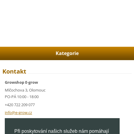
Kategorie
Kontakt
Growshop E-grow
Mlčochova 3, Olomouc
PO-PÁ 10:00 - 18:00
+420 722 209 077
info@e-g
row.cz
IČ: 05928591
Při poskytování našich služeb nám pomáhají