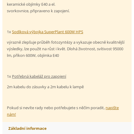
keramické objímky E40 a el.
svorkovnice, připraveno k zapojení.
1x
Sodíková výbojka SuperPlant 600W HPS
výrazně zlepšuje průběh fotozyntézy a vykazuje obecně kvalitnější
výsledky, lze použit na růst i květ. Dlohá životnost, svítivost 95000
lm, příkon 600W, objímka E40
1x
Potřebná kabeláž pro zapojení
2m kabelu do zásuvky a 2m kabelu k lampě
Pokud si nevíte rady nebo potřebujete s něčím poradit,
napište
nám!
Základní informace