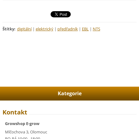
Štítky
:
digitální
|
elektrický
|
předřadník
|
EBL
|
NTS
Kategorie
Kontakt
Growshop E-grow
Mlčochova 3, Olomouc
PO-PÁ 10:00 - 18:00