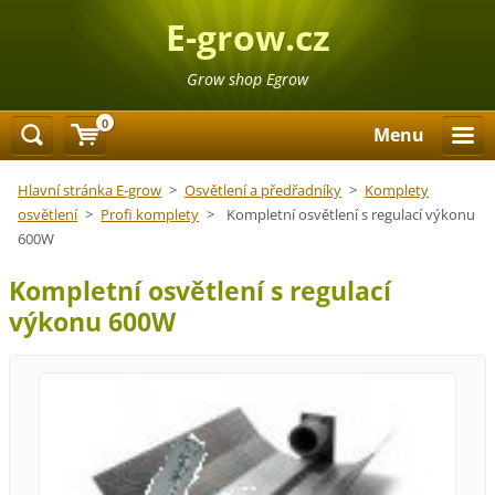
E-grow.cz
Grow shop Egrow
0
Menu
Hlavní stránka E-grow
>
Osvětlení a předřadníky
>
Komplety
osvětlení
>
Profi komplety
>
Kompletní osvětlení s regulací výkonu
600W
Kompletní osvětlení s regulací
výkonu 600W