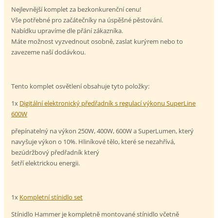
Nejlevnější komplet za bezkonkurenční cenu!
Vše potřebné pro začátečníky na úspěšné pěstování.
Nabídku upravíme dle přání zákazníka.
Máte možnost vyzvednout osobně, zaslat kurýrem nebo to
zavezeme naší dodávkou.
Tento komplet osvětlení obsahuje tyto položky:
1x
Digitální elektronický předřadník s regulací výkonu SuperLine
600W
přepínatelný na výkon 250W, 400W, 600W a SuperLumen, který
navyšuje výkon o 10%. Hliníkové tělo, které se nezahřívá,
bezúdržbový předřadník který
šetří elektrickou energii.
1x
Kompletní stínidlo set
Stínidlo Hammer je kompletně montované stínidlo včetně