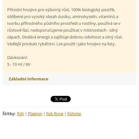
Přírodní hnojivo pro výborný růst, 100% biologický postřik,
oblíbené pro vysoký obsah dusíku, aminokyselin, vitamínů a
tvorbu příhodného půdního prostředí u rostliny, používá se v
růstové fázi, nedoporučujeme používat v místnostech - silný
zápach. Dodává energii a zajišťuje dobrou odolnost a silný růst.
Vedlejší produkt rybářství. Lze použít i jako hnojivo na listy.
Dávkování:
5 - 10 ml / litr
Základní informace
Štítky
:
fish
|
Plagron
|
fish force
|
fishmix