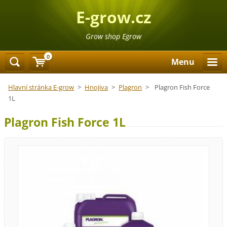
E-grow.cz
Grow shop Egrow
0
Menu
Hlavní stránka E-grow
>
Hnojiva
>
Plagron
>
Plagron Fish Force
1L
Plagron Fish Force 1L