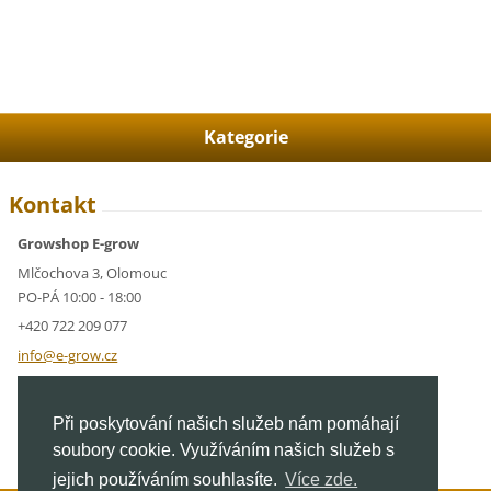
Kategorie
Kontakt
Growshop E-grow
Mlčochova 3, Olomouc
PO-PÁ 10:00 - 18:00
+420 722 209 077
info@e-g
row.cz
IČ: 05928591
Při poskytování našich služeb nám pomáhají
DIČ: CZ05928591
soubory cookie. Využíváním našich služeb s
jejich používáním souhlasíte.
Více zde.